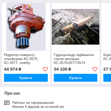
Редуктор повороту
Гідроциліндр підіймання
Корі
платформи КС-3575,
стріли автокран
КС-3
КС-3577, нов/бу,
КС-3575/3577/3574
запчастини
44 974
34 100
27 
₴
₴
Купити
Купити
Про нас
Рейтинг не сформований
Менше 5 відгуків за останній рік